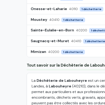
Onesse-et-Laharie
40110
1 déchetterie
Moustey
40410
1 déchetterie
Sainte-Eulalie-en-Born
40200
1 déchett
Saugnacq-et-Muret
40410
1 déchetterie
Mimizan
40200
1 déchetterie
Tout savoir sur la Déchèterie de Labou
La
Déchèterie de Labouheyre
est un cen
Landes, à
Labouheyre
(40210), dans le d
permet aux particuliers et aux profession
encombrants, déchets verts, gravats, appar
peuvent pas être collectés avec les ordur