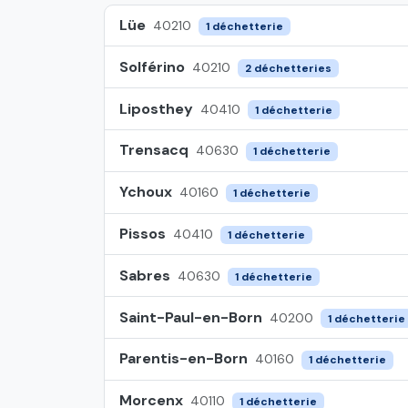
Lüe
40210
1 déchetterie
Solférino
40210
2 déchetteries
Liposthey
40410
1 déchetterie
Trensacq
40630
1 déchetterie
Ychoux
40160
1 déchetterie
Pissos
40410
1 déchetterie
Sabres
40630
1 déchetterie
Saint-Paul-en-Born
40200
1 déchetterie
Parentis-en-Born
40160
1 déchetterie
Morcenx
40110
1 déchetterie