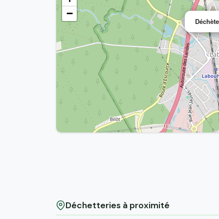
−
Déchète
Déchetteries à proximité