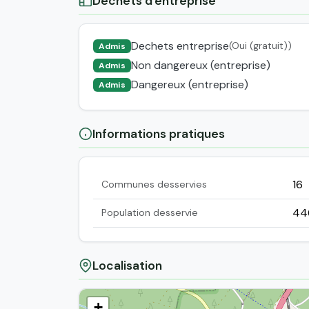
Déchets d'entreprise
Dechets entreprise
(Oui (gratuit))
Admis
Non dangereux (entreprise)
Admis
Dangereux (entreprise)
Admis
Informations pratiques
16
Communes desservies
44
Population desservie
Localisation
+