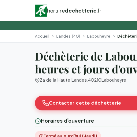
horaire
dechetterie
.fr
Accueil
Landes (40)
Labouheyre
Déchèteri
Déchèterie de Labou
heures et jours d'ou
Za de la Haute Landes
,
40210
Labouheyre
Contacter cette déchetterie
Horaires d'ouverture
Fermé aujourd'hui (Jeudi)