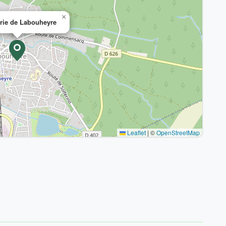
×
rie de Labouheyre
Leaflet
|
©
OpenStreetMap