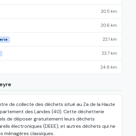
20.5 km
20.6 km
22.1 km
erie
23.7 km
24.8 km
heyre
tre de collecte des déchets situé au Za de la Haute
épartement des Landes (40). Cette déchetterie
nels de déposer gratuitement leurs déchets
eils électroniques (DEEE), et autres déchets qui ne
es ménagères classiques.