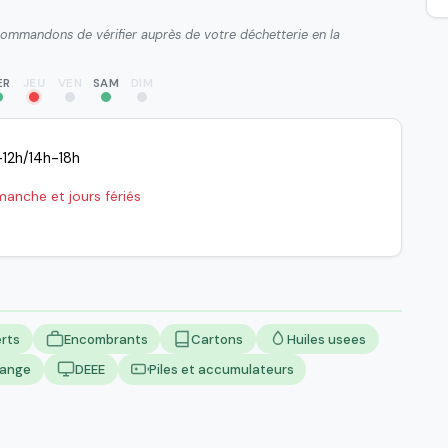
ecommandons de vérifier auprès de votre déchetterie en la
ER
JEU
VEN
SAM
DIM
12h/14h-18h
manche et jours fériés
rts
Encombrants
Cartons
Huiles usees
lange
DEEE
Piles et accumulateurs