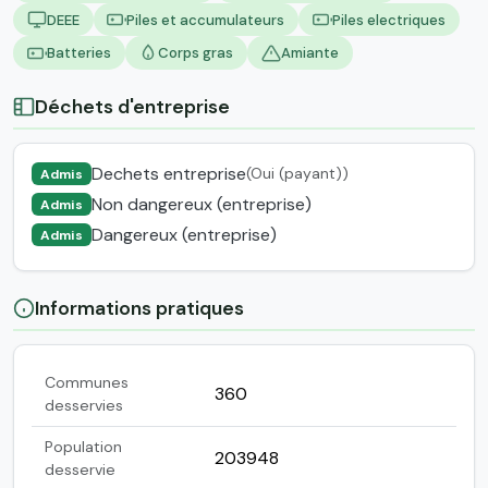
DEEE
Piles et accumulateurs
Piles electriques
Batteries
Corps gras
Amiante
Déchets d'entreprise
Dechets entreprise
(Oui (payant))
Admis
Non dangereux (entreprise)
Admis
Dangereux (entreprise)
Admis
Informations pratiques
Communes
360
desservies
Population
203948
desservie