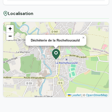
Localisation
+
−
×
Déchèterie de la Rochefoucauld
Leaflet
|
©
OpenStreetMap