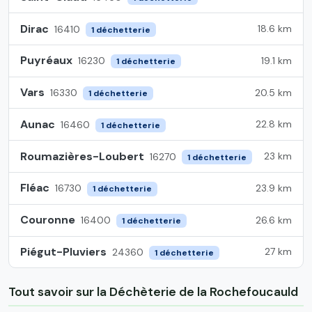
Dirac
18.6 km
16410
1 déchetterie
Puyréaux
19.1 km
16230
1 déchetterie
Vars
20.5 km
16330
1 déchetterie
Aunac
22.8 km
16460
1 déchetterie
Roumazières-Loubert
23 km
16270
1 déchetterie
Fléac
23.9 km
16730
1 déchetterie
Couronne
26.6 km
16400
1 déchetterie
Piégut-Pluviers
27 km
24360
1 déchetterie
Tout savoir sur la Déchèterie de la Rochefoucauld