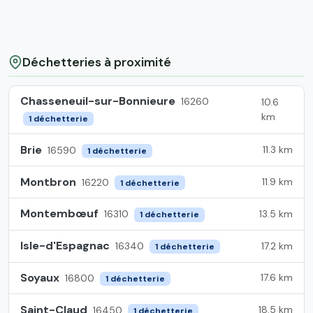
Déchetteries à proximité
Chasseneuil-sur-Bonnieure
16260
10.6
km
1 déchetterie
Brie
11.3 km
16590
1 déchetterie
Montbron
11.9 km
16220
1 déchetterie
Montembœuf
13.5 km
16310
1 déchetterie
Isle-d'Espagnac
17.2 km
16340
1 déchetterie
Soyaux
17.6 km
16800
1 déchetterie
Saint-Claud
18.5 km
16450
1 déchetterie