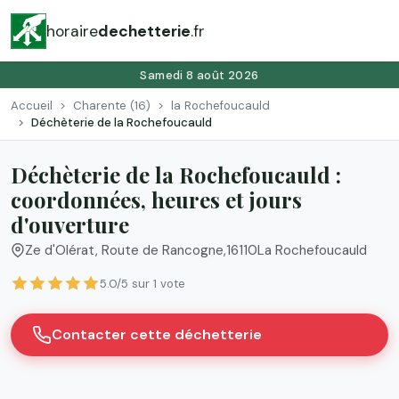
horaire
dechetterie
.fr
Samedi 8 août 2026
Accueil
Charente (16)
la Rochefoucauld
Déchèterie de la Rochefoucauld
Déchèterie de la Rochefoucauld :
coordonnées, heures et jours
d'ouverture
Ze d'Olérat, Route de Rancogne
,
16110
La Rochefoucauld
5.0/5 sur 1 vote
Contacter cette déchetterie