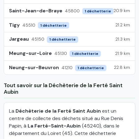
Saint-Jean-de-Braye
20.9 km
45800
1 déchetterie
Tigy
21.2 km
45510
1 déchetterie
Jargeau
21.3 km
45150
1 déchetterie
Meung-sur-Loire
21.9 km
45130
1 déchetterie
Neung-sur-Beuvron
22.8 km
41210
1 déchetterie
Tout savoir sur la Déchèterie de la Ferté Saint
Aubin
La
Déchèterie de la Ferté Saint Aubin
est un
centre de collecte des déchets situé au Rue Denis
Papin, à
La Ferté-Saint-Aubin
(45240), dans le
département du Loiret (45). Cette déchetterie