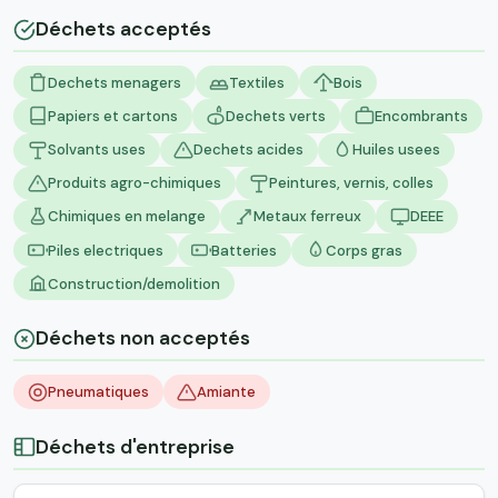
Déchets acceptés
Dechets menagers
Textiles
Bois
Papiers et cartons
Dechets verts
Encombrants
Solvants uses
Dechets acides
Huiles usees
Produits agro-chimiques
Peintures, vernis, colles
Chimiques en melange
Metaux ferreux
DEEE
Piles electriques
Batteries
Corps gras
Construction/demolition
Déchets non acceptés
Pneumatiques
Amiante
Déchets d'entreprise