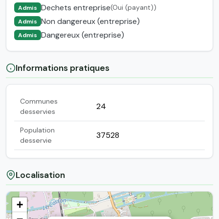
Dechets entreprise
(Oui (payant))
Admis
Non dangereux (entreprise)
Admis
Dangereux (entreprise)
Admis
Informations pratiques
Communes
24
desservies
Population
37528
desservie
Localisation
+