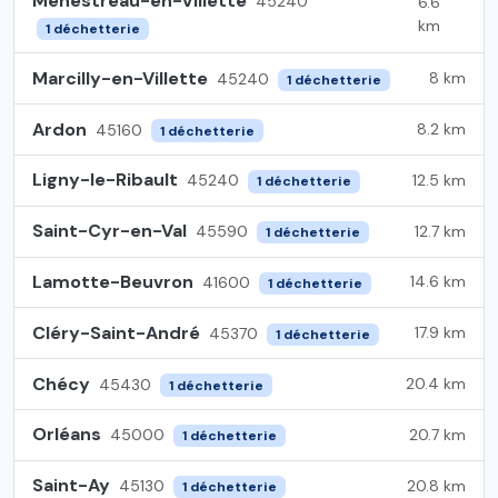
Ménestreau-en-Villette
45240
6.6
km
1 déchetterie
Marcilly-en-Villette
8 km
45240
1 déchetterie
Ardon
8.2 km
45160
1 déchetterie
Ligny-le-Ribault
12.5 km
45240
1 déchetterie
Saint-Cyr-en-Val
12.7 km
45590
1 déchetterie
Lamotte-Beuvron
14.6 km
41600
1 déchetterie
Cléry-Saint-André
17.9 km
45370
1 déchetterie
Chécy
20.4 km
45430
1 déchetterie
Orléans
20.7 km
45000
1 déchetterie
Saint-Ay
20.8 km
45130
1 déchetterie