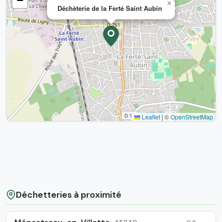
−
×
Déchèterie de la Ferté Saint Aubin
Leaflet
|
©
OpenStreetMap
Déchetteries à proximité