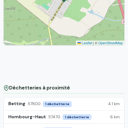
Leaflet
|
©
OpenStreetMap
Déchetteries à proximité
Betting
4.1 km
57800
1 déchetterie
Hombourg-Haut
6 km
57470
1 déchetterie