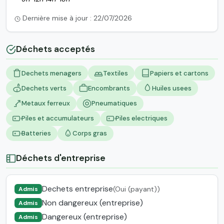
Dernière mise à jour : 22/07/2026
Déchets acceptés
Dechets menagers
Textiles
Papiers et cartons
Dechets verts
Encombrants
Huiles usees
Metaux ferreux
Pneumatiques
Piles et accumulateurs
Piles electriques
Batteries
Corps gras
Déchets d'entreprise
Dechets entreprise
(Oui (payant))
Admis
Non dangereux (entreprise)
Admis
Dangereux (entreprise)
Admis