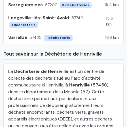
Sarreguemines
15.4 km
57200
3 déchetteries
Longeville-lès-Saint-Avold
57740
15.5
km
1 déchetterie
Sarralbe
16.6 km
57430
1 déchetterie
Tout savoir sur la Déchèterie de Henriville
La
Déchèterie de Henriville
est un centre de
collecte des déchets situé au Parc d'activité
communautaire d'Henriville, à
Henriville
(57450),
dans le département de la Moselle (57). Cette
déchetterie permet aux particuliers et aux
professionnels de déposer gratuitement leurs
déchets encombrants, déchets verts, gravats,
appareils électroniques (DEEE), et autres déchets
qui ne peuvent pas être collectés avec les ordures