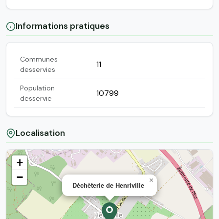
Informations pratiques
Communes
11
desservies
Population
10799
desservie
Localisation
+
−
×
Déchèterie de Henriville