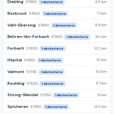
Diebling
6.5 km
57980
1 déchetterie
Rosbruck
7.1 km
57800
1 déchetterie
Vahl-Ebersing
8.9 km
57660
1 déchetterie
Behren-lès-Forbach
10.1 km
57460
1 déchetterie
Forbach
10.7 km
57600
1 déchetterie
Hôpital
11.1 km
57490
1 déchetterie
Valmont
11.3 km
57730
1 déchetterie
Rouhling
11.7 km
57520
1 déchetterie
Stiring-Wendel
13 km
57350
1 déchetterie
Spicheren
13.5 km
57350
1 déchetterie