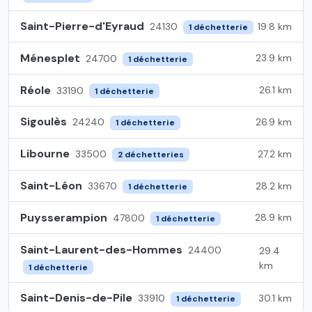
Saint-Pierre-d'Eyraud
19.8 km
24130
1 déchetterie
Ménesplet
23.9 km
24700
1 déchetterie
Réole
26.1 km
33190
1 déchetterie
Sigoulès
26.9 km
24240
1 déchetterie
Libourne
27.2 km
33500
2 déchetteries
Saint-Léon
28.2 km
33670
1 déchetterie
Puysserampion
28.9 km
47800
1 déchetterie
Saint-Laurent-des-Hommes
24400
29.4
km
1 déchetterie
Saint-Denis-de-Pile
30.1 km
33910
1 déchetterie