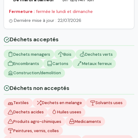
Fermeture :
fermée le lundi et dimanche
Dernière mise à jour : 22/07/2026
Déchets acceptés
Dechets menagers
Bois
Dechets verts
Encombrants
Cartons
Metaux ferreux
Construction/demolition
Déchets non acceptés
Textiles
Dechets en melange
Solvants uses
Dechets acides
Huiles usees
Produits agro-chimiques
Medicaments
Peintures, vernis, colles