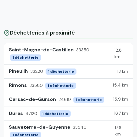
Déchetteries à proximité
Saint-Magne-de-Castillon
33350
12.8
km
1 déchetterie
Pineuilh
13 km
33220
1 déchetterie
Rimons
15.4 km
33580
1 déchetterie
Carsac-de-Gurson
15.9 km
24610
1 déchetterie
Duras
16.7 km
47120
1 déchetterie
Sauveterre-de-Guyenne
33540
17.6
km
1 déchetterie