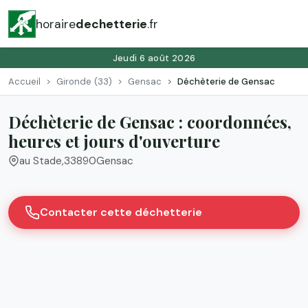
horaire
dechetterie
.fr
Jeudi 6 août 2026
Accueil
Gironde (33)
Gensac
Déchèterie de Gensac
Déchèterie de Gensac : coordonnées,
heures et jours d'ouverture
au Stade
,
33890
Gensac
Contacter cette déchetterie