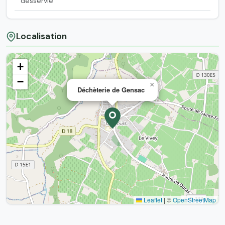
desservie
Localisation
+
−
×
Déchèterie de Gensac
Leaflet
|
©
OpenStreetMap