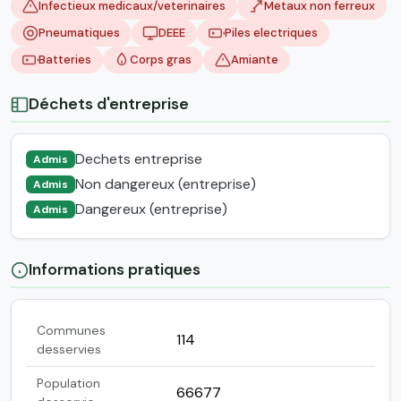
Infectieux medicaux/veterinaires
Metaux non ferreux
Pneumatiques
DEEE
Piles electriques
Batteries
Corps gras
Amiante
Déchets d'entreprise
Dechets entreprise
Admis
Non dangereux (entreprise)
Admis
Dangereux (entreprise)
Admis
Informations pratiques
Communes
114
desservies
Population
66677