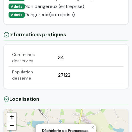
Non dangereux (entreprise)
Admis
Dangereux (entreprise)
Admis
Informations pratiques
Communes
34
desservies
Population
27122
desservie
Localisation
+
−
×
Déchèterie de Francescas