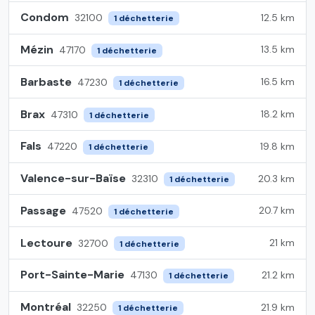
Condom
12.5 km
32100
1 déchetterie
Mézin
13.5 km
47170
1 déchetterie
Barbaste
16.5 km
47230
1 déchetterie
Brax
18.2 km
47310
1 déchetterie
Fals
19.8 km
47220
1 déchetterie
Valence-sur-Baïse
20.3 km
32310
1 déchetterie
Passage
20.7 km
47520
1 déchetterie
Lectoure
21 km
32700
1 déchetterie
Port-Sainte-Marie
21.2 km
47130
1 déchetterie
Montréal
21.9 km
32250
1 déchetterie