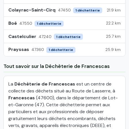
Colayrac-Saint-Cirq
21.9 km
47450
1 déchetterie
Boé
22.2 km
47550
1 déchetterie
Castelculier
25.7 km
47240
1 déchetterie
Prayssas
25.9 km
47360
1 déchetterie
Tout savoir sur la Déchèterie de Francescas
La
Déchèterie de Francescas
est un centre de
collecte des déchets situé au Route de Lasserre, à
Francescas
(47600), dans le département de Lot-
et-Garonne (47). Cette déchetterie permet aux
particuliers et aux professionnels de déposer
gratuitement leurs déchets encombrants, déchets
verts, gravats, appareils électroniques (DEEE), et