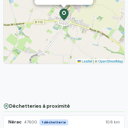
Leaflet
|
©
OpenStreetMap
Déchetteries à proximité
Nérac
10.8 km
47600
1 déchetterie