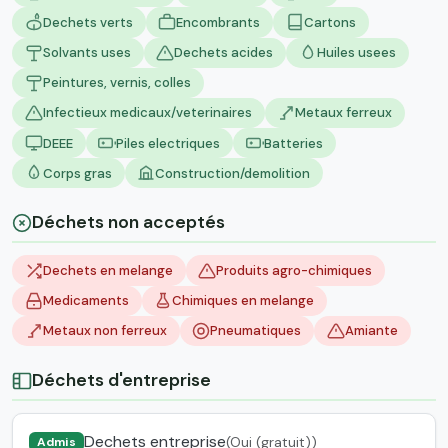
Dechets verts
Encombrants
Cartons
Solvants uses
Dechets acides
Huiles usees
Peintures, vernis, colles
Infectieux medicaux/veterinaires
Metaux ferreux
DEEE
Piles electriques
Batteries
Corps gras
Construction/demolition
Déchets non acceptés
Dechets en melange
Produits agro-chimiques
Medicaments
Chimiques en melange
Metaux non ferreux
Pneumatiques
Amiante
Déchets d'entreprise
Dechets entreprise
(Oui (gratuit))
Admis