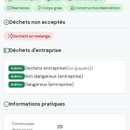
Batteries
Corps gras
Construction/demolition
Déchets non acceptés
Dechets en melange
Déchets d'entreprise
Dechets entreprise
(Oui (payant))
Admis
Non dangereux (entreprise)
Admis
Dangereux (entreprise)
Admis
Informations pratiques
Communes
25
desservies