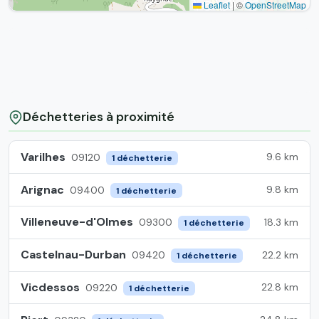
Leaflet
|
©
OpenStreetMap
Déchetteries à proximité
Varilhes
9.6 km
09120
1 déchetterie
Arignac
9.8 km
09400
1 déchetterie
Villeneuve-d'Olmes
18.3 km
09300
1 déchetterie
Castelnau-Durban
22.2 km
09420
1 déchetterie
Vicdessos
22.8 km
09220
1 déchetterie