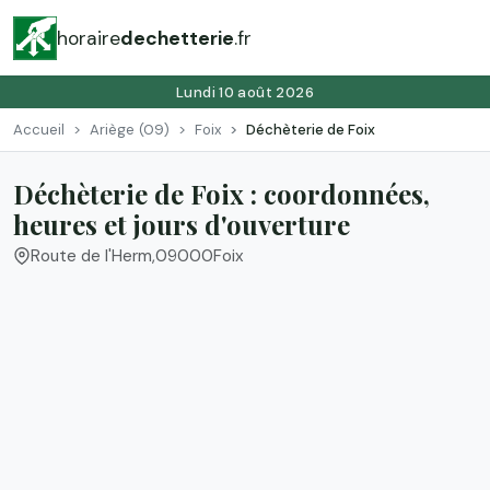
horaire
dechetterie
.fr
Lundi 10 août 2026
Accueil
Ariège (09)
Foix
Déchèterie de Foix
Déchèterie de Foix : coordonnées,
heures et jours d'ouverture
Route de l'Herm
,
09000
Foix