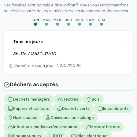
Ces horaires sont donnés à titre indicatif. Nous vous recommandons
de vérifier auprès de votre déchetterie en la contactant directement.
LUN
MAR
MER
JEU
VEN
SAM
DIM
Tous les jours
8h-12h / 13h30-17h30
Dernière mise à jour : 22/07/2026
Déchets acceptés
Dechets menagers
Textiles
Bois
Papiers et cartons
Dechets verts
Encombrants
Huiles usees
Chimiques en melange
Infectieux medicaux/veterinaires
Metaux ferreux
Pneumatiques
DEEE
Piles electriques