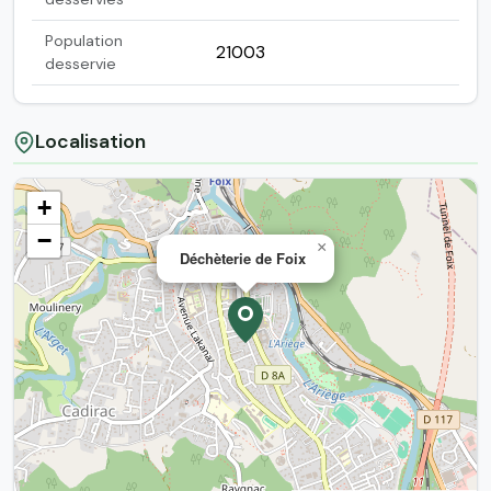
Population
21003
desservie
Localisation
+
−
×
Déchèterie de Foix