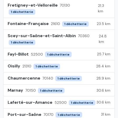
Fretigney-et-Velloreille
70130
21.3
km
1 déchetterie
Fontaine-Française
23.5 km
21610
1 déchetterie
Scey-sur-Saône-et-Saint-Albin
70360
24.8
km
1 déchetterie
Fayl-Billot
25.7 km
52500
1 déchetterie
Oisilly
28.4 km
21310
1 déchetterie
Chaumercenne
28.9 km
70140
1 déchetterie
Marnay
30.6 km
70150
1 déchetterie
Laferté-sur-Amance
30.6 km
52500
1 déchetterie
Port-sur-Saône
31 km
70170
1 déchetterie