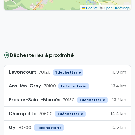
Leaflet
|
©
OpenStreetMap
Déchetteries à proximité
Lavoncourt
10.9 km
70120
1 déchetterie
Arc-lès-Gray
13.4 km
70100
1 déchetterie
Fresne-Saint-Mamès
13.7 km
70130
1 déchetterie
Champlitte
14.4 km
70600
1 déchetterie
Gy
19.5 km
70700
1 déchetterie