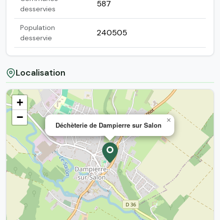
587
desservies
Population
240505
desservie
Localisation
+
−
×
Déchèterie de Dampierre sur Salon