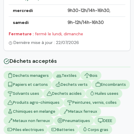
mercredi
9h30-12h/14h-16h30,
samedi
9h-12h/14h-16h30
Fermeture :
fermé le lundi, dimanche
Dernière mise à jour : 22/07/2026
Déchets acceptés
Dechets menagers
Textiles
Bois
Papiers et cartons
Dechets verts
Encombrants
Solvants uses
Dechets acides
Huiles usees
Produits agro-chimiques
Peintures, vernis, colles
Chimiques en melange
Metaux ferreux
Metaux non ferreux
Pneumatiques
DEEE
Piles electriques
Batteries
Corps gras