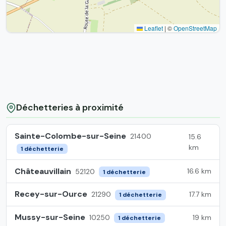
Leaflet
|
©
OpenStreetMap
Déchetteries à proximité
Sainte-Colombe-sur-Seine
21400
15.6
km
1 déchetterie
Châteauvillain
16.6 km
52120
1 déchetterie
Recey-sur-Ource
17.7 km
21290
1 déchetterie
Mussy-sur-Seine
19 km
10250
1 déchetterie