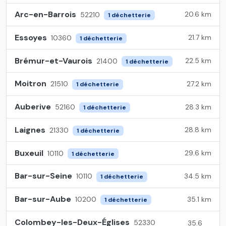
Arc-en-Barrois
20.6 km
52210
1 déchetterie
Essoyes
21.7 km
10360
1 déchetterie
Brémur-et-Vaurois
22.5 km
21400
1 déchetterie
Moitron
27.2 km
21510
1 déchetterie
Auberive
28.3 km
52160
1 déchetterie
Laignes
28.8 km
21330
1 déchetterie
Buxeuil
29.6 km
10110
1 déchetterie
Bar-sur-Seine
34.5 km
10110
1 déchetterie
Bar-sur-Aube
35.1 km
10200
1 déchetterie
Colombey-les-Deux-Églises
52330
35.6