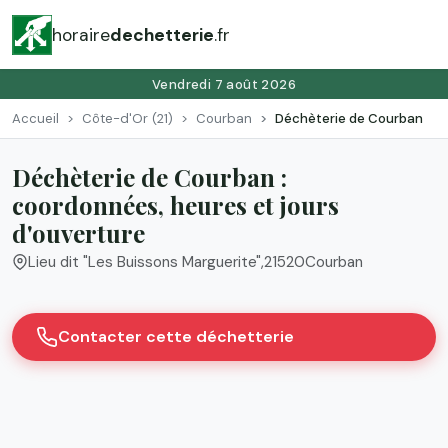
horaire
dechetterie
.fr
Vendredi 7 août 2026
Accueil
Côte-d'Or (21)
Courban
Déchèterie de Courban
Déchèterie de Courban :
coordonnées, heures et jours
d'ouverture
Lieu dit "Les Buissons Marguerite"
,
21520
Courban
Contacter cette déchetterie