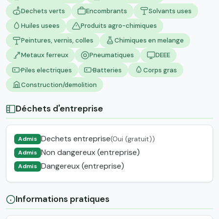
Dechets verts
Encombrants
Solvants uses
Huiles usees
Produits agro-chimiques
Peintures, vernis, colles
Chimiques en melange
Metaux ferreux
Pneumatiques
DEEE
Piles electriques
Batteries
Corps gras
Construction/demolition
Déchets d'entreprise
Dechets entreprise
(Oui (gratuit))
Admis
Non dangereux (entreprise)
Admis
Dangereux (entreprise)
Admis
Informations pratiques