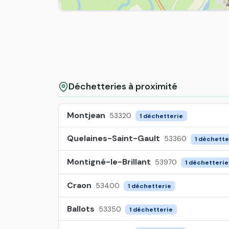
Déchetteries à proximité
Montjean
53320
1 déchetterie
Quelaines-Saint-Gault
53360
1 déchette
Montigné-le-Brillant
53970
1 déchetterie
Craon
53400
1 déchetterie
Ballots
53350
1 déchetterie