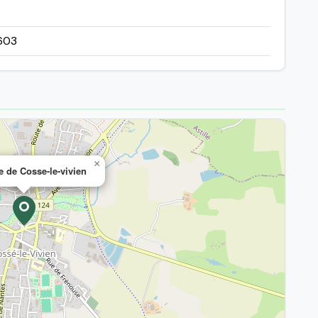
603
×
e de Cosse-le-vivien