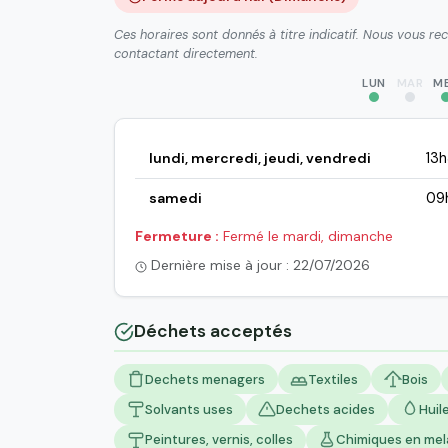
Ces horaires sont donnés à titre indicatif. Nous vous r
contactant directement.
LUN
MAR
M
lundi, mercredi, jeudi, vendredi
13
samedi
09
Fermeture :
Fermé le mardi, dimanche
Dernière mise à jour : 22/07/2026
Déchets acceptés
Dechets menagers
Textiles
Bois
Solvants uses
Dechets acides
Huil
Peintures, vernis, colles
Chimiques en me