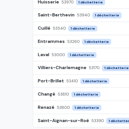
Huisserie
53970
1 déchetterie
Saint-Berthevin
53940
1 déchetterie
Cuillé
53540
1 déchetterie
Entrammes
53260
1 déchetterie
Laval
53000
1 déchetterie
Villiers-Charlemagne
53170
1 déchetterie
Port-Brillet
53410
1 déchetterie
Changé
53810
1 déchetterie
Renazé
53800
1 déchetterie
Saint-Aignan-sur-Roë
53390
1 déchette