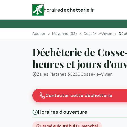
horaire
dechetterie
.fr
Accueil
Mayenne (53)
Cossé-le-Vivien
Déch
Déchèterie de Cosse-
heures et jours d'ou
Za les Platanes
,
53230
Cossé-le-Vivien
Contacter cette déchetterie
Horaires d'ouverture
Fermé aujourd'hui (Dimanche)