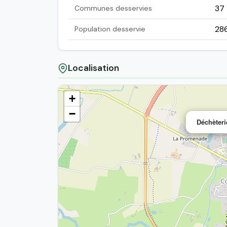
37
Communes desservies
28
Population desservie
Localisation
+
−
Déchèteri