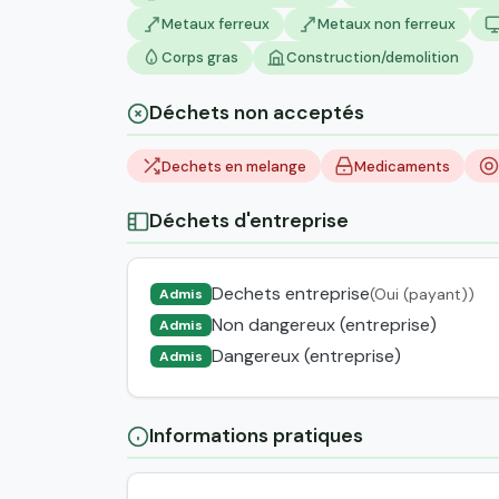
Metaux ferreux
Metaux non ferreux
Corps gras
Construction/demolition
Déchets non acceptés
Dechets en melange
Medicaments
Déchets d'entreprise
Dechets entreprise
(Oui (payant))
Admis
Non dangereux (entreprise)
Admis
Dangereux (entreprise)
Admis
Informations pratiques