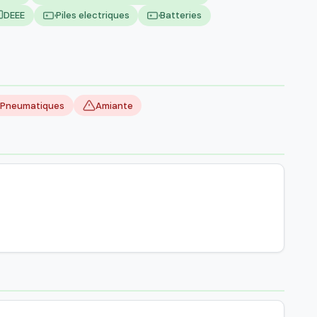
DEEE
Piles electriques
Batteries
Pneumatiques
Amiante