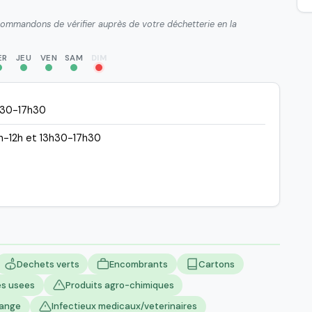
ecommandons de vérifier auprès de votre déchetterie en la
ER
JEU
VEN
SAM
DIM
h30-17h30
h-12h et 13h30-17h30
Dechets verts
Encombrants
Cartons
es usees
Produits agro-chimiques
lange
Infectieux medicaux/veterinaires