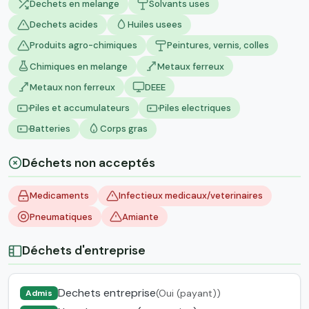
Dechets en melange
Solvants uses
Dechets acides
Huiles usees
Produits agro-chimiques
Peintures, vernis, colles
Chimiques en melange
Metaux ferreux
Metaux non ferreux
DEEE
Piles et accumulateurs
Piles electriques
Batteries
Corps gras
Déchets non acceptés
Medicaments
Infectieux medicaux/veterinaires
Pneumatiques
Amiante
Déchets d'entreprise
Dechets entreprise
(Oui (payant))
Admis