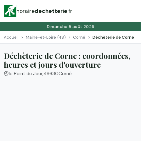
horaire
dechetterie
.fr
Dimanche 9 août 2026
Accueil
Maine-et-Loire (49)
Corné
Déchèterie de Corne
Déchèterie de Corne : coordonnées,
heures et jours d'ouverture
le Point du Jour
,
49630
Corné