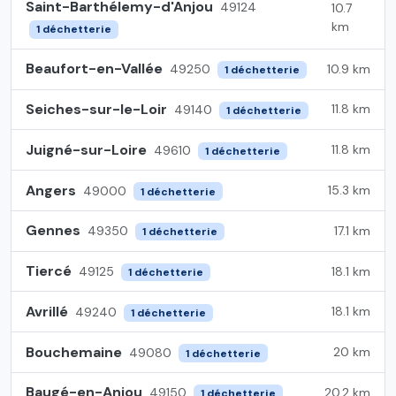
Saint-Barthélemy-d'Anjou
49124
10.7
km
1 déchetterie
Beaufort-en-Vallée
10.9 km
49250
1 déchetterie
Seiches-sur-le-Loir
11.8 km
49140
1 déchetterie
Juigné-sur-Loire
11.8 km
49610
1 déchetterie
Angers
15.3 km
49000
1 déchetterie
Gennes
17.1 km
49350
1 déchetterie
Tiercé
18.1 km
49125
1 déchetterie
Avrillé
18.1 km
49240
1 déchetterie
Bouchemaine
20 km
49080
1 déchetterie
Baugé-en-Anjou
20.2 km
49150
1 déchetterie