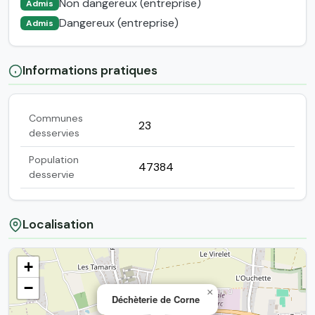
Non dangereux (entreprise)
Admis
Dangereux (entreprise)
Admis
Informations pratiques
Communes
23
desservies
Population
47384
desservie
Localisation
+
−
×
Déchèterie de Corne