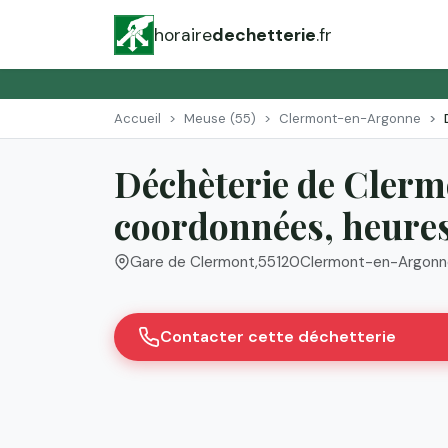
horaire
dechetterie
.fr
Accueil
Meuse (55)
Clermont-en-Argonne
Déchèterie de Clerm
coordonnées, heures 
Gare de Clermont
,
55120
Clermont-en-Argonn
Contacter cette déchetterie