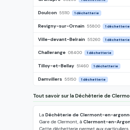
Doulcon
55110
1 déchetterie
Revigny-sur-Ornain
55800
1 déchetterie
Ville-devant-Belrain
55260
1 déchetterie
Challerange
08400
1 déchetterie
Tilloy-et-Bellay
51460
1 déchetterie
Damvillers
55150
1 déchetterie
Tout savoir sur la Déchèterie de Cler
La
Déchèterie de Clermont-en-argonn
Gare de Clermont, à
Clermont-en-Argo
Cette déchetterie permet aux particuliers