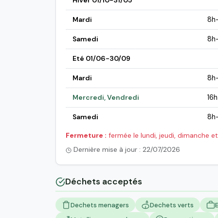
Hiver 01/10-31/05
Mardi
8h
Samedi
8h-
Eté 01/06-30/09
Mardi
8h
Mercredi, Vendredi
16
Samedi
8h-
Fermeture :
fermée le lundi, jeudi, dimanche et 
Dernière mise à jour : 22/07/2026
Déchets acceptés
Dechets menagers
Dechets verts