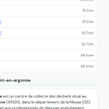
31.2 km
31.2 km
32.7 km
32.7 km
34.6 km
35.5 km
mont-en-argonne
e
est un centre de collecte des déchets situé au
nne
(55120), dans le département de la Meuse (55).
 et aux professionnels de déposer gratuitement