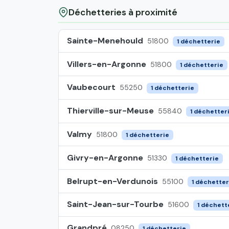
Déchetteries à proximité
Sainte-Menehould
51800
1 déchetterie
Villers-en-Argonne
51800
1 déchetterie
Vaubecourt
55250
1 déchetterie
Thierville-sur-Meuse
55840
1 déchetter
Valmy
51800
1 déchetterie
Givry-en-Argonne
51330
1 déchetterie
Belrupt-en-Verdunois
55100
1 déchetter
Saint-Jean-sur-Tourbe
51600
1 déchett
Grandpré
08250
1 déchetterie