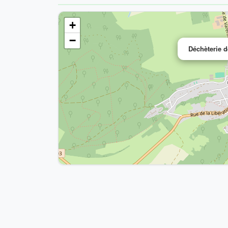
+
−
Déchèterie 