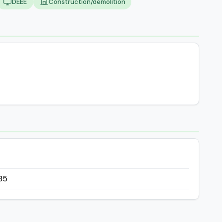
DEEE
Construction/demolition
35