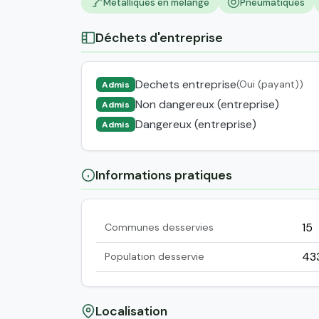
Metalliques en melange
Pneumatiques
Déchets d'entreprise
Dechets entreprise
(Oui (payant))
Admis
Non dangereux (entreprise)
Admis
Dangereux (entreprise)
Admis
Informations pratiques
15
Communes desservies
43
Population desservie
Localisation