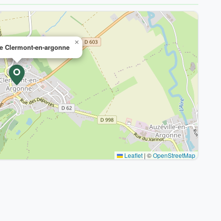
×
de Clermont-en-argonne
Leaflet
|
©
OpenStreetMap