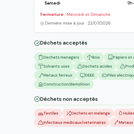
Samedi
9h
Fermeture :
Mercredi et Dimanche
Dernière mise à jour : 22/07/2026
Déchets acceptés
Dechets menagers
Bois
Papiers et
Solvants uses
Dechets acides
Prod
Metaux ferreux
DEEE
Piles electriq
Construction/demolition
Déchets non acceptés
Textiles
Dechets en melange
Huile
Infectieux medicaux/veterinaires
Metaux 