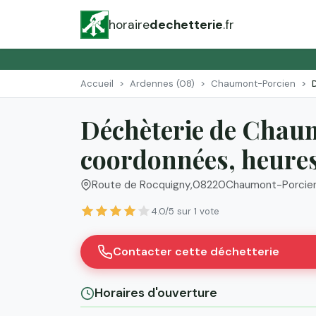
horaire
dechetterie
.fr
Accueil
Ardennes (08)
Chaumont-Porcien
Déchèterie de Chau
coordonnées, heures 
Route de Rocquigny
,
08220
Chaumont-Porcie
4.0/5 sur 1 vote
Contacter cette déchetterie
Horaires d'ouverture