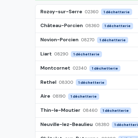
Rozoy-sur-Serre
02360
1 déchetterie
Château-Porcien
08360
1 déchetterie
Novion-Porcien
08270
1 déchetterie
Liart
08290
1 déchetterie
Montcornet
02340
1 déchetterie
Rethel
08300
1 déchetterie
Aire
08190
1 déchetterie
Thin-le-Moutier
08460
1 déchetterie
Neuville-lez-Beaulieu
08380
1 déchetter