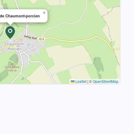
×
 de Chaumont-porcien
Leaflet
|
©
OpenStreetMap