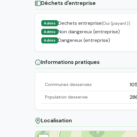
Déchets d'entreprise
Dechets entreprise
(Oui (payant))
Admis
Non dangereux (entreprise)
Admis
Dangereux (entreprise)
Admis
Informations pratiques
10
Communes desservies
28
Population desservie
Localisation