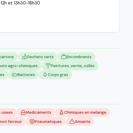
-12h et 13h30-18h30
 cartons
Dechets verts
Encombrants
uits agro-chimiques
Peintures, vernis, colles
ues
Batteries
Corps gras
s usees
Medicaments
Chimiques en melange
non ferreux
Pneumatiques
Amiante