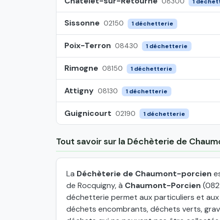
Châtelet-sur-Retourne
08300
1 déchet
Sissonne
02150
1 déchetterie
Poix-Terron
08430
1 déchetterie
Rimogne
08150
1 déchetterie
Attigny
08130
1 déchetterie
Guignicourt
02190
1 déchetterie
Tout savoir sur la Déchèterie de Chau
La
Déchèterie de Chaumont-porcien
es
de Rocquigny, à
Chaumont-Porcien
(082
déchetterie permet aux particuliers et au
déchets encombrants, déchets verts, grava