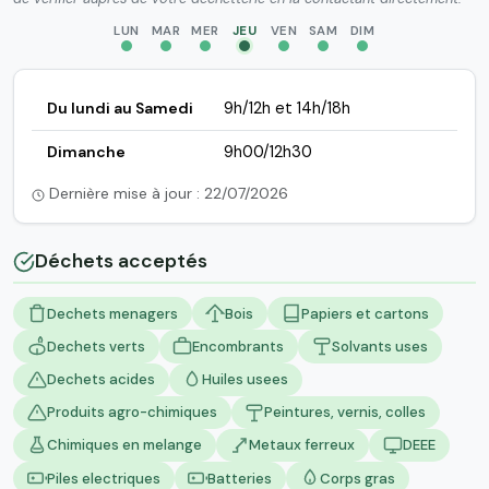
LUN
MAR
MER
JEU
VEN
SAM
DIM
Du lundi au Samedi
9h/12h et 14h/18h
Dimanche
9h00/12h30
Dernière mise à jour : 22/07/2026
Déchets acceptés
Dechets menagers
Bois
Papiers et cartons
Dechets verts
Encombrants
Solvants uses
Dechets acides
Huiles usees
Produits agro-chimiques
Peintures, vernis, colles
Chimiques en melange
Metaux ferreux
DEEE
Piles electriques
Batteries
Corps gras