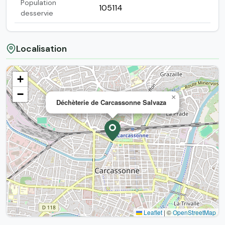
Population
105114
desservie
Localisation
+
−
×
Déchèterie de Carcassonne Salvaza
Leaflet
|
©
OpenStreetMap