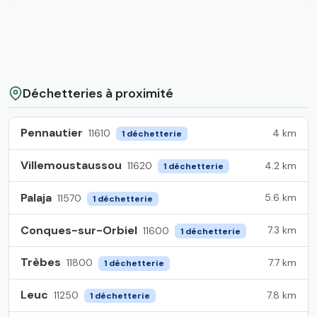
Déchetteries à proximité
Pennautier
4 km
11610
1 déchetterie
Villemoustaussou
4.2 km
11620
1 déchetterie
Palaja
5.6 km
11570
1 déchetterie
Conques-sur-Orbiel
7.3 km
11600
1 déchetterie
Trèbes
7.7 km
11800
1 déchetterie
Leuc
7.8 km
11250
1 déchetterie