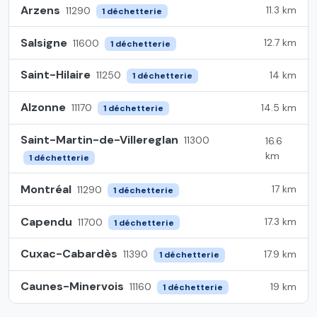
Arzens
11.3 km
11290
1 déchetterie
Salsigne
12.7 km
11600
1 déchetterie
Saint-Hilaire
14 km
11250
1 déchetterie
Alzonne
14.5 km
11170
1 déchetterie
Saint-Martin-de-Villereglan
11300
16.6
km
1 déchetterie
Montréal
17 km
11290
1 déchetterie
Capendu
17.3 km
11700
1 déchetterie
Cuxac-Cabardès
17.9 km
11390
1 déchetterie
Caunes-Minervois
19 km
11160
1 déchetterie