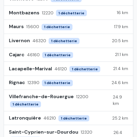
Montbazens
16 km
12220
1 déchetterie
Maurs
17.9 km
15600
1 déchetterie
Livernon
20.5 km
46320
1 déchetterie
Cajarc
21.1 km
46160
1 déchetterie
Lacapelle-Marival
21.4 km
46120
1 déchetterie
Rignac
24.6 km
12390
1 déchetterie
Villefranche-de-Rouergue
12200
24.9
km
1 déchetterie
Latronquière
25.2 km
46210
1 déchetterie
Saint-Cyprien-sur-Dourdou
12320
26.4