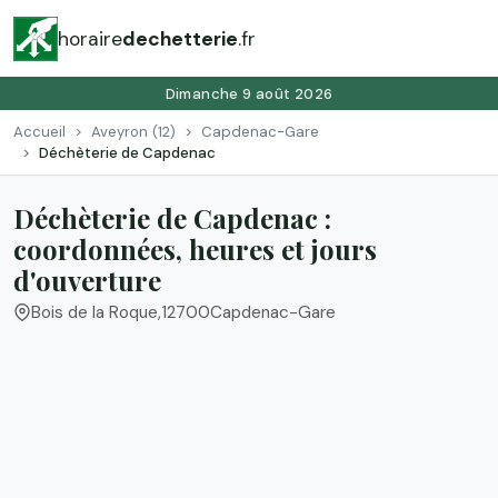
horaire
dechetterie
.fr
Dimanche 9 août 2026
Accueil
Aveyron (12)
Capdenac-Gare
Déchèterie de Capdenac
Déchèterie de Capdenac :
coordonnées, heures et jours
d'ouverture
Bois de la Roque
,
12700
Capdenac-Gare