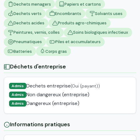
Dechets menagers
Papiers et cartons
Dechets verts
Encombrants
Solvants uses
Dechets acides
Produits agro-chimiques
Peintures, vernis, colles
Soins biologiques infectieux
Pneumatiques
Piles et accumulateurs
Batteries
Corps gras
Déchets d'entreprise
Dechets entreprise
(Oui (payant))
Admis
Non dangereux (entreprise)
Admis
Dangereux (entreprise)
Admis
Informations pratiques