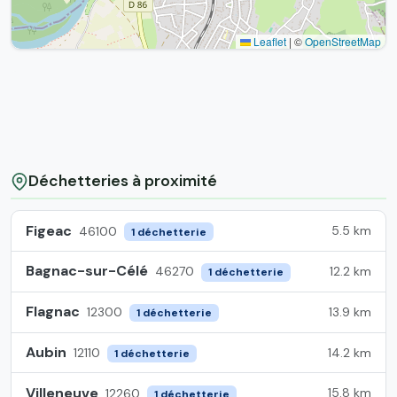
Leaflet
|
©
OpenStreetMap
Déchetteries à proximité
Figeac
5.5 km
46100
1 déchetterie
Bagnac-sur-Célé
12.2 km
46270
1 déchetterie
Flagnac
13.9 km
12300
1 déchetterie
Aubin
14.2 km
12110
1 déchetterie
Villeneuve
15.8 km
12260
1 déchetterie