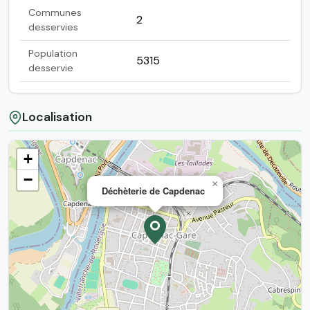
Communes
2
desservies
Population
5315
desservie
Localisation
+
−
×
Déchèterie de Capdenac