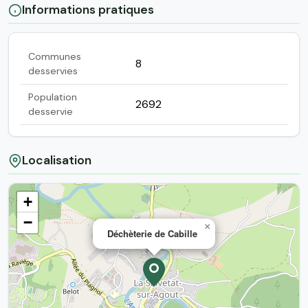
Informations pratiques
Communes
8
desservies
Population
2692
desservie
Localisation
+
−
×
Déchèterie de Cabille