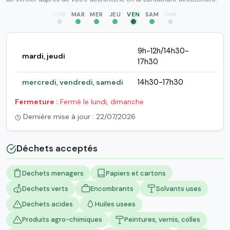
LUN
MAR
MER
JEU
VEN
SAM
DIM
9h-12h/14h30-
mardi, jeudi
17h30
mercredi, vendredi, samedi
14h30-17h30
Fermeture :
Fermé le lundi, dimanche
Dernière mise à jour : 22/07/2026
Déchets acceptés
Dechets menagers
Papiers et cartons
Dechets verts
Encombrants
Solvants uses
Dechets acides
Huiles usees
Produits agro-chimiques
Peintures, vernis, colles