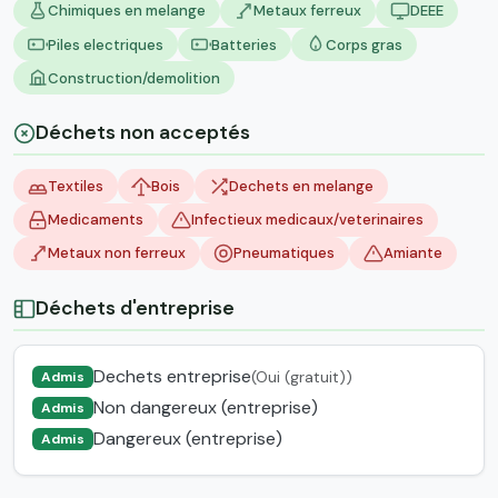
Chimiques en melange
Metaux ferreux
DEEE
Piles electriques
Batteries
Corps gras
Construction/demolition
Déchets non acceptés
Textiles
Bois
Dechets en melange
Medicaments
Infectieux medicaux/veterinaires
Metaux non ferreux
Pneumatiques
Amiante
Déchets d'entreprise
Dechets entreprise
(Oui (gratuit))
Admis
Non dangereux (entreprise)
Admis
Dangereux (entreprise)
Admis