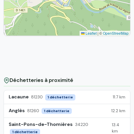
Leaflet
|
©
OpenStreetMap
Déchetteries à proximité
Lacaune
11.7 km
81230
1 déchetterie
Anglès
12.2 km
81260
1 déchetterie
Saint-Pons-de-Thomières
34220
13.4
km
1 déchetterie