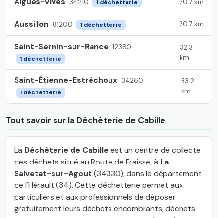
Aigues-Vives
30.7 km
34210
1 déchetterie
Aussillon
30.7 km
81200
1 déchetterie
Saint-Sernin-sur-Rance
12380
32.3
km
1 déchetterie
Saint-Étienne-Estréchoux
34260
33.2
km
1 déchetterie
Tout savoir sur la Déchèterie de Cabille
La
Déchèterie de Cabille
est un centre de collecte
des déchets situé au Route de Fraisse, à
La
Salvetat-sur-Agout
(34330), dans le département
de l'Hérault (34). Cette déchetterie permet aux
particuliers et aux professionnels de déposer
gratuitement leurs déchets encombrants, déchets