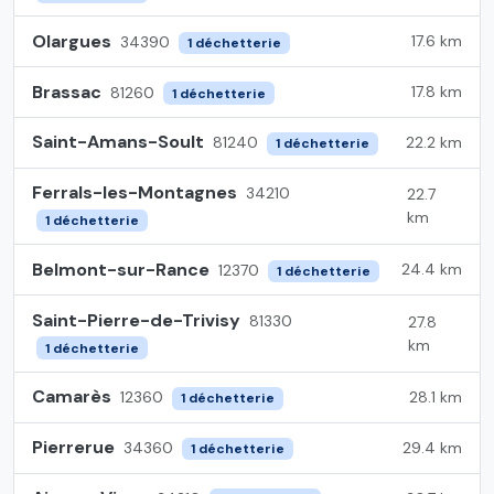
Olargues
17.6 km
34390
1 déchetterie
Brassac
17.8 km
81260
1 déchetterie
Saint-Amans-Soult
22.2 km
81240
1 déchetterie
Ferrals-les-Montagnes
34210
22.7
km
1 déchetterie
Belmont-sur-Rance
24.4 km
12370
1 déchetterie
Saint-Pierre-de-Trivisy
81330
27.8
km
1 déchetterie
Camarès
28.1 km
12360
1 déchetterie
Pierrerue
29.4 km
34360
1 déchetterie