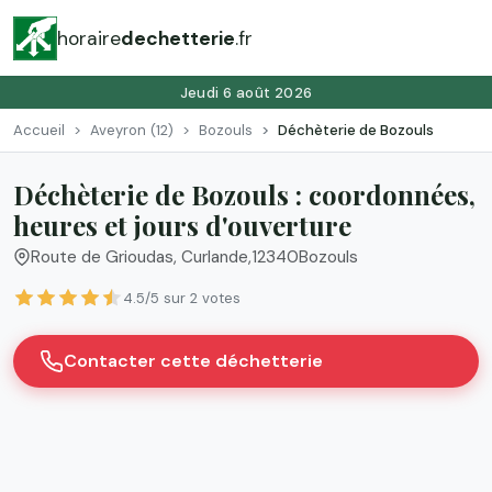
horaire
dechetterie
.fr
Jeudi 6 août 2026
Accueil
Aveyron (12)
Bozouls
Déchèterie de Bozouls
Déchèterie de Bozouls : coordonnées,
heures et jours d'ouverture
Route de Grioudas, Curlande
,
12340
Bozouls
4.5/5 sur 2 votes
Contacter cette déchetterie