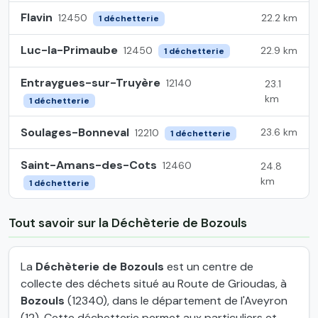
Flavin
22.2 km
12450
1 déchetterie
Luc-la-Primaube
22.9 km
12450
1 déchetterie
Entraygues-sur-Truyère
12140
23.1
km
1 déchetterie
Soulages-Bonneval
23.6 km
12210
1 déchetterie
Saint-Amans-des-Cots
12460
24.8
km
1 déchetterie
Tout savoir sur la Déchèterie de Bozouls
La
Déchèterie de Bozouls
est un centre de
collecte des déchets situé au Route de Grioudas, à
Bozouls
(12340), dans le département de l'Aveyron
(12). Cette déchetterie permet aux particuliers et