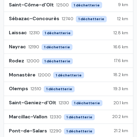
Saint-Côme-d'Olt
9 km
12500
1 déchetterie
Sébazac-Concourès
12 km
12740
1 déchetterie
Laissac
12.8 km
12310
1 déchetterie
Nayrac
16.6 km
12190
1 déchetterie
Rodez
17.6 km
12000
1 déchetterie
Monastère
18.2 km
12000
1 déchetterie
Olemps
19.3 km
12510
1 déchetterie
Saint-Geniez-d'Olt
20.1 km
12130
1 déchetterie
Marcillac-Vallon
20.2 km
12330
1 déchetterie
Pont-de-Salars
21.2 km
12290
1 déchetterie