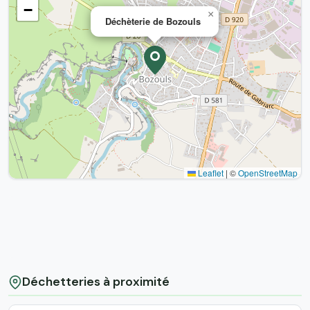
−
×
Déchèterie de Bozouls
Leaflet
|
©
OpenStreetMap
Déchetteries à proximité