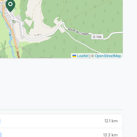
Leaflet
|
©
OpenStreetMap
12.1 km
13.3 km