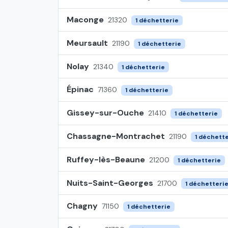
Maconge
21320
1 déchetterie
Meursault
21190
1 déchetterie
Nolay
21340
1 déchetterie
Épinac
71360
1 déchetterie
Gissey-sur-Ouche
21410
1 déchetterie
Chassagne-Montrachet
21190
1 déchett
Ruffey-lès-Beaune
21200
1 déchetterie
Nuits-Saint-Georges
21700
1 déchetteri
Chagny
71150
1 déchetterie