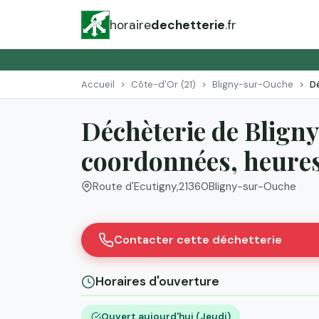
horaire
dechetterie
.fr
Accueil
Côte-d'Or (21)
Bligny-sur-Ouche
D
Déchèterie de Blign
coordonnées, heures 
Route d'Ecutigny
,
21360
Bligny-sur-Ouche
Contacter cette déchetterie
Horaires d'ouverture
Ouvert aujourd'hui (Jeudi)