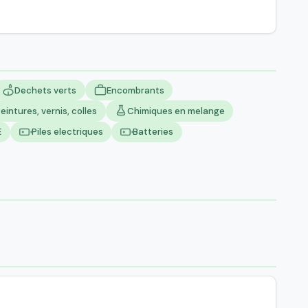
Dechets verts
Encombrants
eintures, vernis, colles
Chimiques en melange
E
Piles electriques
Batteries