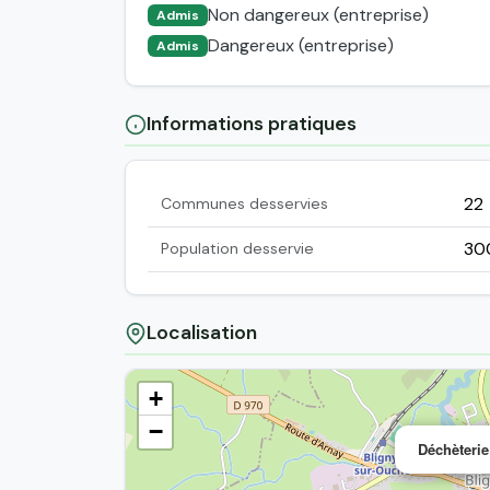
Non dangereux (entreprise)
Admis
Dangereux (entreprise)
Admis
Informations pratiques
22
Communes desservies
30
Population desservie
Localisation
+
−
Déchèterie