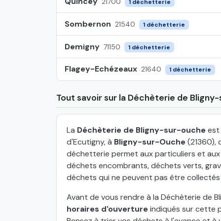
Quincey
21700
1 déchetterie
Sombernon
21540
1 déchetterie
Demigny
71150
1 déchetterie
Flagey-Echézeaux
21640
1 déchetterie
Tout savoir sur la Déchèterie de Bligny
La
Déchèterie de Bligny-sur-ouche
est 
d'Ecutigny, à
Bligny-sur-Ouche
(21360), 
déchetterie permet aux particuliers et au
déchets encombrants, déchets verts, grava
déchets qui ne peuvent pas être collectés
Avant de vous rendre à la Déchèterie de Bl
horaires d'ouverture
indiqués sur cette p
Pensez à trier vos déchets à l'avance et à v