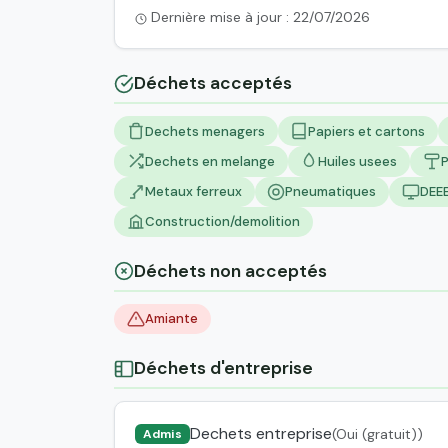
Dernière mise à jour : 22/07/2026
Déchets acceptés
Dechets menagers
Papiers et cartons
Dechets en melange
Huiles usees
P
Metaux ferreux
Pneumatiques
DEE
Construction/demolition
Déchets non acceptés
Amiante
Déchets d'entreprise
Dechets entreprise
(Oui (gratuit))
Admis