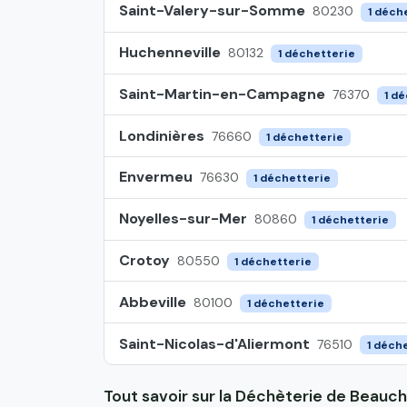
Saint-Valery-sur-Somme
80230
1 déch
Huchenneville
80132
1 déchetterie
Saint-Martin-en-Campagne
76370
1 d
Londinières
76660
1 déchetterie
Envermeu
76630
1 déchetterie
Noyelles-sur-Mer
80860
1 déchetterie
Crotoy
80550
1 déchetterie
Abbeville
80100
1 déchetterie
Saint-Nicolas-d'Aliermont
76510
1 déch
Tout savoir sur la Déchèterie de Beau