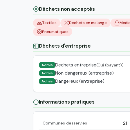
Déchets non acceptés
Textiles
Dechets en melange
Medi
Pneumatiques
Déchets d'entreprise
Dechets entreprise
(Oui (payant))
Admis
Non dangereux (entreprise)
Admis
Dangereux (entreprise)
Admis
Informations pratiques
21
Communes desservies