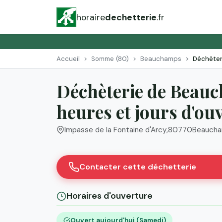
horaire
dechetterie
.fr
Accueil
Somme (80)
Beauchamps
Déchèter
Déchèterie de Beauc
heures et jours d'ou
Impasse de la Fontaine d'Arcy
,
80770
Beauch
Contacter cette déchetterie
Horaires d'ouverture
Ouvert aujourd'hui (Samedi)