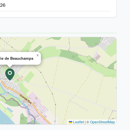
626
×
rie de Beauchamps
Leaflet
|
©
OpenStreetMap