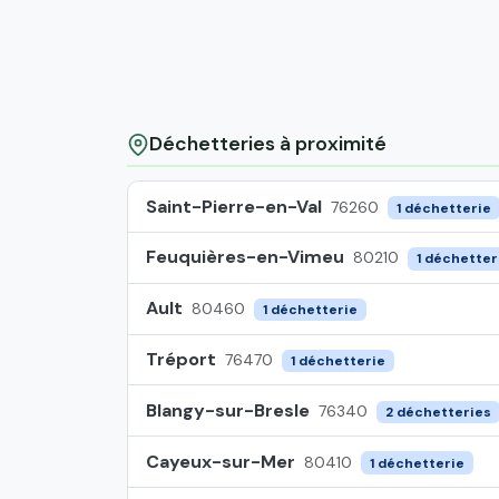
Déchetteries à proximité
Saint-Pierre-en-Val
76260
1 déchetterie
Feuquières-en-Vimeu
80210
1 déchetter
Ault
80460
1 déchetterie
Tréport
76470
1 déchetterie
Blangy-sur-Bresle
76340
2 déchetteries
Cayeux-sur-Mer
80410
1 déchetterie