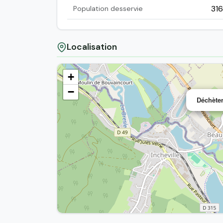
31
Population desservie
Localisation
+
−
Déchète