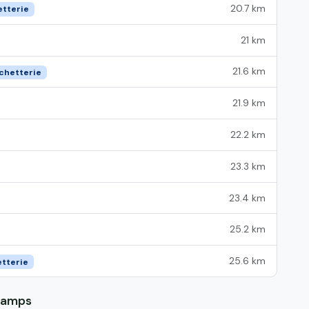
20.7 km
etterie
21 km
21.6 km
échetterie
21.9 km
22.2 km
23.3 km
23.4 km
25.2 km
25.6 km
etterie
champs