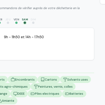
ecommandons de vérifier auprès de votre déchetterie en la
ER
JEU
VEN
SAM
DIM
9h - 11h50 et 14h - 17h50
rts
Encombrants
Cartons
Solvants uses
its agro-chimiques
Peintures, vernis, colles
lange
DEEE
Piles electriques
Batteries
Amiante