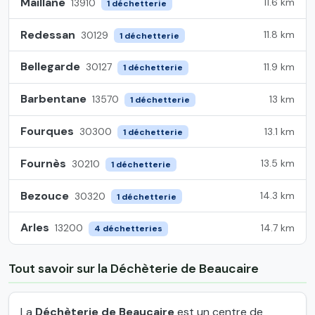
Maillane
11.6 km
13910
1 déchetterie
Redessan
11.8 km
30129
1 déchetterie
Bellegarde
11.9 km
30127
1 déchetterie
Barbentane
13 km
13570
1 déchetterie
Fourques
13.1 km
30300
1 déchetterie
Fournès
13.5 km
30210
1 déchetterie
Bezouce
14.3 km
30320
1 déchetterie
Arles
14.7 km
13200
4 déchetteries
Tout savoir sur la Déchèterie de Beaucaire
La
Déchèterie de Beaucaire
est un centre de