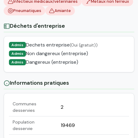
Infectieux medicaux/veterinaires
Metaux non ferreux
Pneumatiques
Amiante
Déchets d'entreprise
Dechets entreprise
(Oui (gratuit))
Admis
Non dangereux (entreprise)
Admis
Dangereux (entreprise)
Admis
Informations pratiques
Communes
2
desservies
Population
19469
desservie