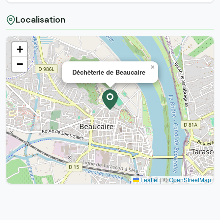
Localisation
+
−
×
Déchèterie de Beaucaire
Leaflet
|
©
OpenStreetMap