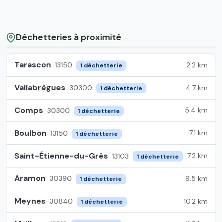
Déchetteries à proximité
Tarascon
2.2 km
13150
1 déchetterie
Vallabrègues
4.7 km
30300
1 déchetterie
Comps
5.4 km
30300
1 déchetterie
Boulbon
7.1 km
13150
1 déchetterie
Saint-Étienne-du-Grès
7.2 km
13103
1 déchetterie
Aramon
9.5 km
30390
1 déchetterie
Meynes
10.2 km
30840
1 déchetterie