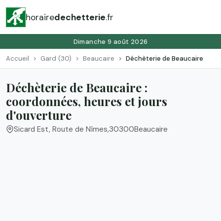
horaire
dechetterie
.fr
Dimanche 9 août 2026
Accueil
Gard (30)
Beaucaire
Déchèterie de Beaucaire
Déchèterie de Beaucaire :
coordonnées, heures et jours
d'ouverture
Sicard Est, Route de Nîmes
,
30300
Beaucaire