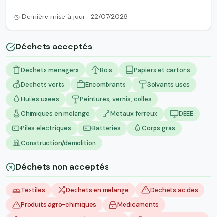
Dernière mise à jour : 22/07/2026
Déchets acceptés
Dechets menagers
Bois
Papiers et cartons
Dechets verts
Encombrants
Solvants uses
Huiles usees
Peintures, vernis, colles
Chimiques en melange
Metaux ferreux
DEEE
Piles electriques
Batteries
Corps gras
Construction/demolition
Déchets non acceptés
Textiles
Dechets en melange
Dechets acides
Produits agro-chimiques
Medicaments