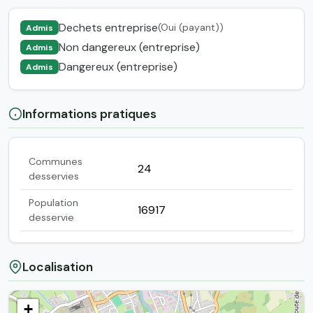
Dechets entreprise
(Oui (payant))
Admis
Non dangereux (entreprise)
Admis
Dangereux (entreprise)
Admis
Informations pratiques
Communes
24
desservies
Population
16917
desservie
Localisation
+