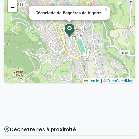
−
×
Déchèterie de Bagnères-de-bigorre
Leaflet
|
©
OpenStreetMap
Déchetteries à proximité