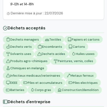
9-12h et 14-18h
Dernière mise à jour : 22/07/2026
Déchets acceptés
Dechets menagers
Textiles
Papiers et cartons
Dechets verts
Encombrants
Cartons
Solvants uses
Dechets acides
Huiles usees
Produits agro-chimiques
Peintures, vernis, colles
Chimiques en melange
Infectieux medicaux/veterinaires
Metaux ferreux
DEEE
Piles et accumulateurs
Piles electriques
Batteries
Corps gras
Construction/demolition
Déchets d'entreprise