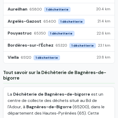
Aureilhan
20.4 km
65800
1 déchetterie
Argelès-Gazost
21.4 km
65400
1 déchetterie
Pouyastruc
22.6 km
65350
1 déchetterie
Bordères-sur-l'Échez
23.1 km
65320
1 déchetterie
Viella
23.8 km
65120
1 déchetterie
Tout savoir sur la Déchèterie de Bagnères-de-
bigorre
La
Déchèterie de Bagnères-de-bigorre
est un
centre de collecte des déchets situé au Bd de
l'Adour, à
Bagnères-de-Bigorre
(65200), dans le
département des Hautes-Pyrénées (65). Cette