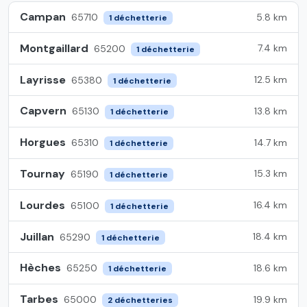
Campan
5.8 km
65710
1 déchetterie
Montgaillard
7.4 km
65200
1 déchetterie
Layrisse
12.5 km
65380
1 déchetterie
Capvern
13.8 km
65130
1 déchetterie
Horgues
14.7 km
65310
1 déchetterie
Tournay
15.3 km
65190
1 déchetterie
Lourdes
16.4 km
65100
1 déchetterie
Juillan
18.4 km
65290
1 déchetterie
Hèches
18.6 km
65250
1 déchetterie
Tarbes
19.9 km
65000
2 déchetteries