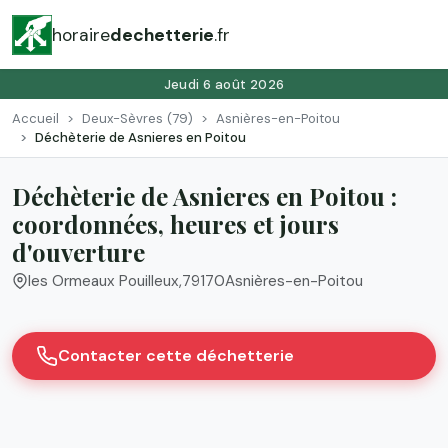
horaire
dechetterie
.fr
Jeudi 6 août 2026
Accueil
Deux-Sèvres (79)
Asnières-en-Poitou
Déchèterie de Asnieres en Poitou
Déchèterie de Asnieres en Poitou :
coordonnées, heures et jours
d'ouverture
les Ormeaux Pouilleux
,
79170
Asnières-en-Poitou
Contacter cette déchetterie