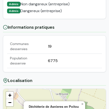
Non dangereux (entreprise)
Admis
Dangereux (entreprise)
Admis
Informations pratiques
Communes
19
desservies
Population
6775
desservie
Localisation
+
−
×
Déchèterie de Asnieres en Poitou