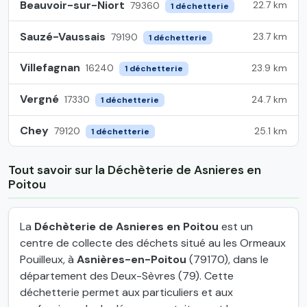
Beauvoir-sur-Niort
22.7 km
79360
1 déchetterie
Sauzé-Vaussais
23.7 km
79190
1 déchetterie
Villefagnan
23.9 km
16240
1 déchetterie
Vergné
24.7 km
17330
1 déchetterie
Chey
25.1 km
79120
1 déchetterie
Tout savoir sur la Déchèterie de Asnieres en
Poitou
La
Déchèterie de Asnieres en Poitou
est un
centre de collecte des déchets situé au les Ormeaux
Pouilleux, à
Asnières-en-Poitou
(79170), dans le
département des Deux-Sèvres (79). Cette
déchetterie permet aux particuliers et aux