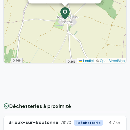
Leaflet
|
©
OpenStreetMap
Déchetteries à proximité
Brioux-sur-Boutonne
4.7 km
79170
1 déchetterie