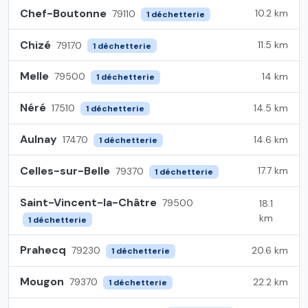
Chef-Boutonne
10.2 km
79110
1 déchetterie
Chizé
11.5 km
79170
1 déchetterie
Melle
14 km
79500
1 déchetterie
Néré
14.5 km
17510
1 déchetterie
Aulnay
14.6 km
17470
1 déchetterie
Celles-sur-Belle
17.7 km
79370
1 déchetterie
Saint-Vincent-la-Châtre
79500
18.1
km
1 déchetterie
Prahecq
20.6 km
79230
1 déchetterie
Mougon
22.2 km
79370
1 déchetterie