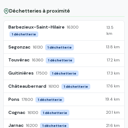
Déchetteries à proximité
Barbezieux-Saint-Hilaire
16300
13.5
km
1 déchetterie
Segonzac
13.8 km
16130
1 déchetterie
Touvérac
17.2 km
16360
1 déchetterie
Guitinières
17.3 km
17500
1 déchetterie
Châteaubernard
17.6 km
16100
1 déchetterie
Pons
19.4 km
17800
1 déchetterie
Cognac
20.1 km
16100
1 déchetterie
Jarnac
21.6 km
16200
1 déchetterie