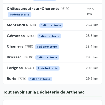
Châteauneuf-sur-Charente
16120
22.5
km
1 déchetterie
Montendre
26.4 km
17130
1 déchetterie
Gémozac
28.8 km
17260
1 déchetterie
Chaniers
29.4 km
17610
1 déchetterie
Brossac
29.5 km
16480
1 déchetterie
Lorignac
29.8 km
17240
1 déchetterie
Burie
29.9 km
17770
1 déchetterie
Tout savoir sur la Déchèterie de Arthenac