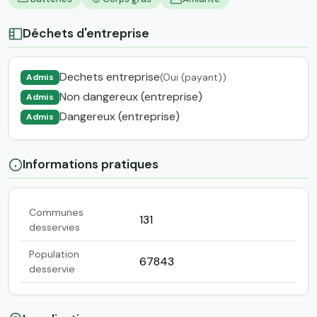
Déchets d'entreprise
Dechets entreprise
(Oui (payant))
Admis
Non dangereux (entreprise)
Admis
Dangereux (entreprise)
Admis
Informations pratiques
Communes
131
desservies
Population
67843
desservie