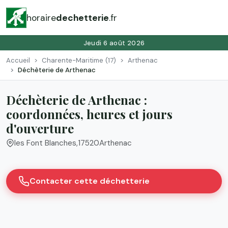
horaire
dechetterie
.fr
Jeudi 6 août 2026
Accueil
Charente-Maritime (17)
Arthenac
Déchèterie de Arthenac
Déchèterie de Arthenac :
coordonnées, heures et jours
d'ouverture
les Font Blanches
,
17520
Arthenac
Contacter cette déchetterie