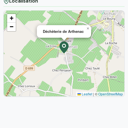
Localisation
+
−
×
Déchèterie de Arthenac
Leaflet
|
©
OpenStreetMap