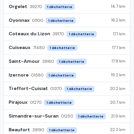
Orgelet
14.7 km
39270
1 déchetterie
Oyonnax
16.2 km
01100
1 déchetterie
Coteaux du Lizon
17.1 km
39170
1 déchetterie
Cuiseaux
17.7 km
71480
1 déchetterie
Saint-Amour
17.9 km
39160
1 déchetterie
Izernore
19.2 km
01580
1 déchetterie
Treffort-Cuisiat
20.2 km
01370
1 déchetterie
Pirajoux
20.7 km
01270
1 déchetterie
Simandre-sur-Suran
21.9 km
01250
1 déchetterie
Beaufort
22.2 km
39190
1 déchetterie