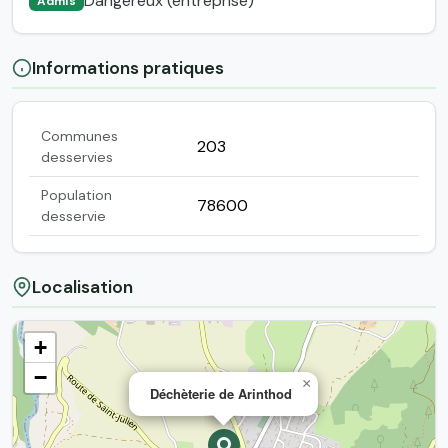
Dangereux (entreprise)
Admis
Informations pratiques
Communes
203
desservies
Population
78600
desservie
Localisation
+
−
×
Déchèterie de Arinthod