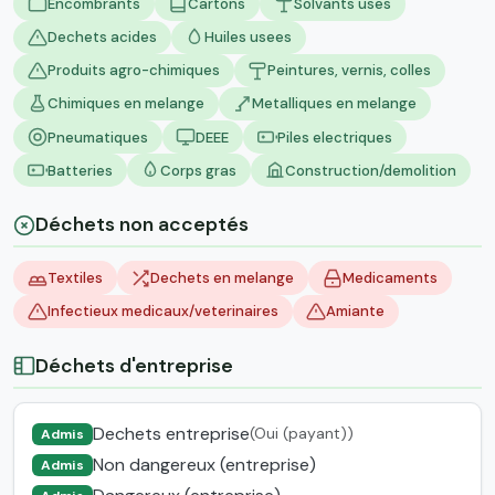
Encombrants
Cartons
Solvants uses
Dechets acides
Huiles usees
Produits agro-chimiques
Peintures, vernis, colles
Chimiques en melange
Metalliques en melange
Pneumatiques
DEEE
Piles electriques
Batteries
Corps gras
Construction/demolition
Déchets non acceptés
Textiles
Dechets en melange
Medicaments
Infectieux medicaux/veterinaires
Amiante
Déchets d'entreprise
Dechets entreprise
(Oui (payant))
Admis
Non dangereux (entreprise)
Admis