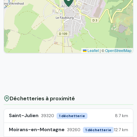
Leaflet
|
©
OpenStreetMap
Déchetteries à proximité
Saint-Julien
8.7 km
39320
1 déchetterie
Moirans-en-Montagne
12.7 km
39260
1 déchetterie