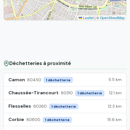
Leaflet
|
©
OpenStreetMap
Déchetteries à proximité
Camon
5.5 km
80450
1 déchetterie
Chaussée-Tirancourt
12.1 km
80310
1 déchetterie
Flesselles
12.3 km
80260
1 déchetterie
Corbie
15.6 km
80800
1 déchetterie