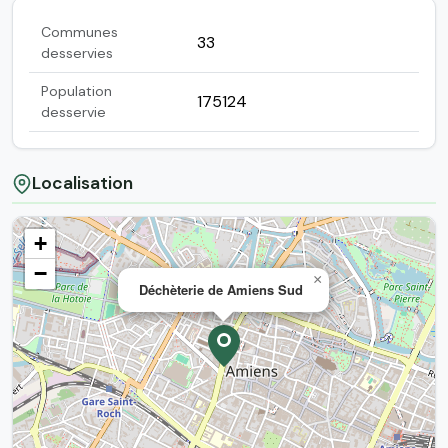
Communes
33
desservies
Population
175124
desservie
Localisation
+
−
×
Déchèterie de Amiens Sud