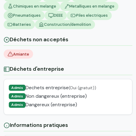
Chimiques en melange
Metalliques en melange
Pneumatiques
DEEE
Piles electriques
Batteries
Construction/demolition
Déchets non acceptés
Amiante
Déchets d'entreprise
Dechets entreprise
(Oui (gratuit))
Admis
Non dangereux (entreprise)
Admis
Dangereux (entreprise)
Admis
Informations pratiques