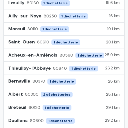
Lœuilly
15.6 km
80160
1 déchetterie
Ailly-sur-Noye
16 km
80250
1 déchetterie
Moreuil
19.1 km
80110
1 déchetterie
Saint-Ouen
20.1 km
80610
1 déchetterie
Acheux-en-Amiénois
25.9 km
80560
1 déchetterie
Thieulloy-l'Abbaye
26.2 km
80640
1 déchetterie
Bernaville
28 km
80370
1 déchetterie
Albert
28.1 km
80300
2 déchetteries
Breteuil
29.1 km
60120
1 déchetterie
Doullens
29.2 km
80600
1 déchetterie