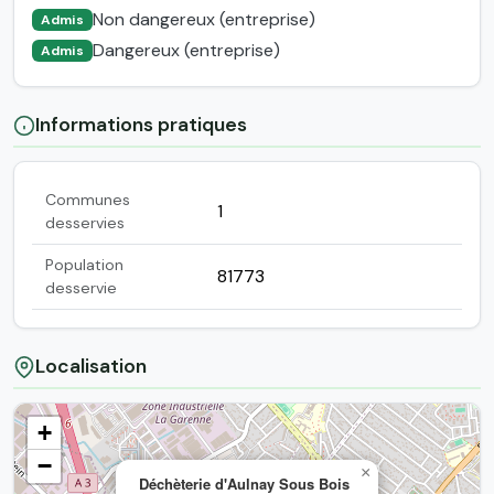
Non dangereux (entreprise)
Admis
Dangereux (entreprise)
Admis
Informations pratiques
Communes
1
desservies
Population
81773
desservie
Localisation
+
−
×
Déchèterie d'Aulnay Sous Bois