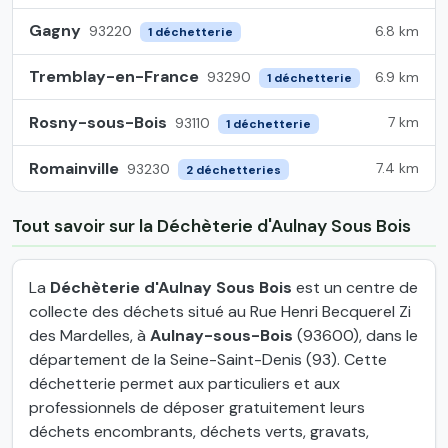
Gagny
6.8 km
93220
1 déchetterie
Tremblay-en-France
6.9 km
93290
1 déchetterie
Rosny-sous-Bois
7 km
93110
1 déchetterie
Romainville
7.4 km
93230
2 déchetteries
Tout savoir sur la Déchèterie d'Aulnay Sous Bois
La
Déchèterie d'Aulnay Sous Bois
est un centre de
collecte des déchets situé au Rue Henri Becquerel Zi
des Mardelles, à
Aulnay-sous-Bois
(93600), dans le
département de la Seine-Saint-Denis (93). Cette
déchetterie permet aux particuliers et aux
professionnels de déposer gratuitement leurs
déchets encombrants, déchets verts, gravats,