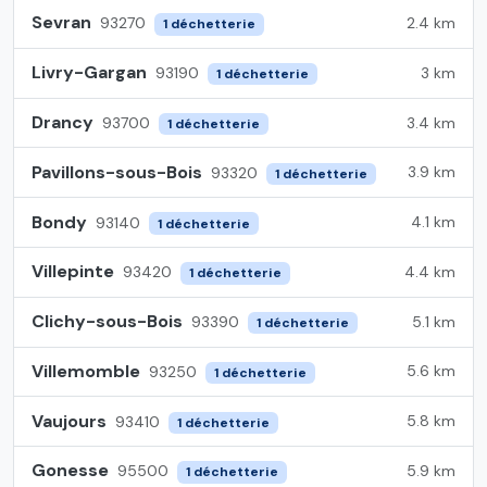
Sevran
2.4 km
93270
1 déchetterie
Livry-Gargan
3 km
93190
1 déchetterie
Drancy
3.4 km
93700
1 déchetterie
Pavillons-sous-Bois
3.9 km
93320
1 déchetterie
Bondy
4.1 km
93140
1 déchetterie
Villepinte
4.4 km
93420
1 déchetterie
Clichy-sous-Bois
5.1 km
93390
1 déchetterie
Villemomble
5.6 km
93250
1 déchetterie
Vaujours
5.8 km
93410
1 déchetterie
Gonesse
5.9 km
95500
1 déchetterie