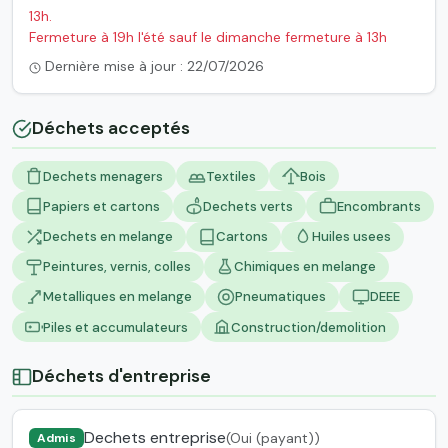
13h.
Fermeture à 19h l'été sauf le dimanche fermeture à 13h
Dernière mise à jour : 22/07/2026
Déchets acceptés
Dechets menagers
Textiles
Bois
Papiers et cartons
Dechets verts
Encombrants
Dechets en melange
Cartons
Huiles usees
Peintures, vernis, colles
Chimiques en melange
Metalliques en melange
Pneumatiques
DEEE
Piles et accumulateurs
Construction/demolition
Déchets d'entreprise
Dechets entreprise
(Oui (payant))
Admis