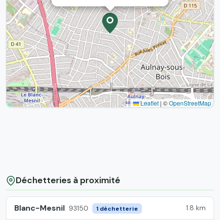
Leaflet
|
©
OpenStreetMap
Déchetteries à proximité
Blanc-Mesnil
1.8 km
93150
1 déchetterie