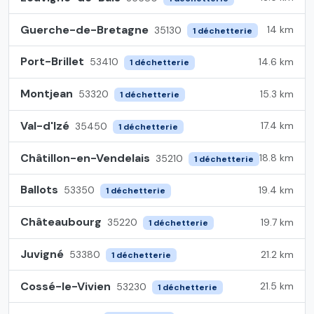
Guerche-de-Bretagne
14 km
35130
1 déchetterie
Port-Brillet
14.6 km
53410
1 déchetterie
Montjean
15.3 km
53320
1 déchetterie
Val-d'Izé
17.4 km
35450
1 déchetterie
Châtillon-en-Vendelais
18.8 km
35210
1 déchetterie
Ballots
19.4 km
53350
1 déchetterie
Châteaubourg
19.7 km
35220
1 déchetterie
Juvigné
21.2 km
53380
1 déchetterie
Cossé-le-Vivien
21.5 km
53230
1 déchetterie