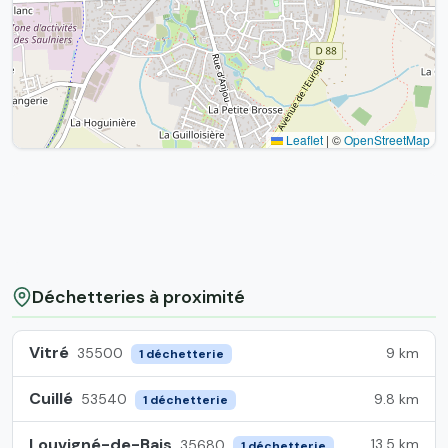
Leaflet
|
©
OpenStreetMap
Déchetteries à proximité
Vitré
9 km
35500
1 déchetterie
Cuillé
9.8 km
53540
1 déchetterie
Louvigné-de-Bais
13.5 km
35680
1 déchetterie