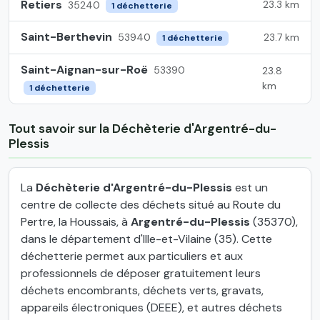
Retiers
23.3 km
35240
1 déchetterie
Saint-Berthevin
23.7 km
53940
1 déchetterie
Saint-Aignan-sur-Roë
53390
23.8
km
1 déchetterie
Tout savoir sur la Déchèterie d'Argentré-du-
Plessis
La
Déchèterie d'Argentré-du-Plessis
est un
centre de collecte des déchets situé au Route du
Pertre, la Houssais, à
Argentré-du-Plessis
(35370),
dans le département d'Ille-et-Vilaine (35). Cette
déchetterie permet aux particuliers et aux
professionnels de déposer gratuitement leurs
déchets encombrants, déchets verts, gravats,
appareils électroniques (DEEE), et autres déchets