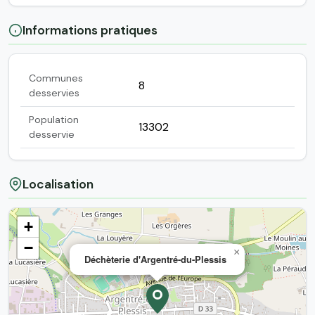
Informations pratiques
Communes
8
desservies
Population
13302
desservie
Localisation
+
−
×
Déchèterie d'Argentré-du-Plessis