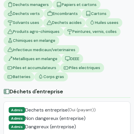
Dechets menagers
Papiers et cartons
Dechets verts
Encombrants
Cartons
Solvants uses
Dechets acides
Huiles usees
Produits agro-chimiques
Peintures, vernis, colles
Chimiques en melange
Infectieux medicaux/veterinaires
Metalliques en melange
DEEE
Piles et accumulateurs
Piles electriques
Batteries
Corps gras
Déchets d'entreprise
Dechets entreprise
(Oui (payant))
Admis
Non dangereux (entreprise)
Admis
Dangereux (entreprise)
Admis