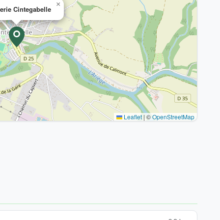
×
erie Cintegabelle
Leaflet
|
©
OpenStreetMap