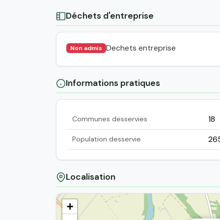
Déchets d'entreprise
Dechets entreprise
Non admis
Informations pratiques
18
Communes desservies
26
Population desservie
Localisation
+