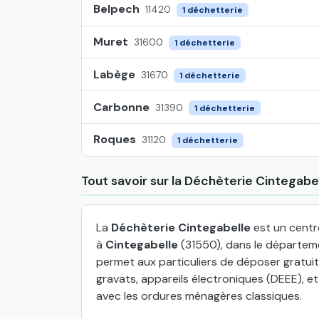
Belpech
11420
1 déchetterie
Muret
31600
1 déchetterie
Labège
31670
1 déchetterie
Carbonne
31390
1 déchetterie
Roques
31120
1 déchetterie
Tout savoir sur la Déchèterie Cintegabe
La
Déchèterie Cintegabelle
est un centre
à
Cintegabelle
(31550), dans le départem
permet aux particuliers de déposer gratu
gravats, appareils électroniques (DEEE), e
avec les ordures ménagères classiques.