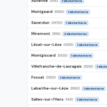
Auterive
31190
1 déchetterie
Montgeard
31560
1 déchetterie
Saverdun
09700
1 déchetterie
Miremont
31190
2 déchetteries
Lézat-sur-Lèze
09210
1 déchetterie
Montgiscard
31450
1 déchetterie
Villefranche-de-Lauragais
31290
1 déch
Fossat
09130
1 déchetterie
Labarthe-sur-Lèze
31860
1 déchetterie
Salles-sur-l'Hers
11410
1 déchetterie