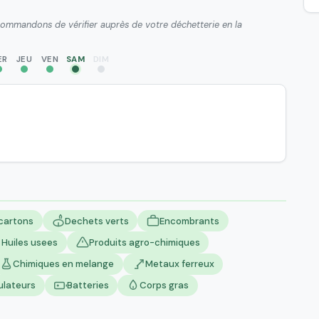
ecommandons de vérifier auprès de votre déchetterie en la
ER
JEU
VEN
SAM
DIM
 cartons
Dechets verts
Encombrants
Huiles usees
Produits agro-chimiques
Chimiques en melange
Metaux ferreux
ulateurs
Batteries
Corps gras