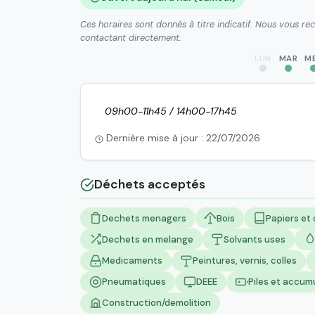
Ces horaires sont donnés à titre indicatif. Nous vous r
contactant directement.
LUN
MAR
M
09h00-11h45 / 14h00-17h45
Dernière mise à jour : 22/07/2026
Déchets acceptés
Dechets menagers
Bois
Papiers et
Dechets en melange
Solvants uses
Medicaments
Peintures, vernis, colles
Pneumatiques
DEEE
Piles et accum
Construction/demolition