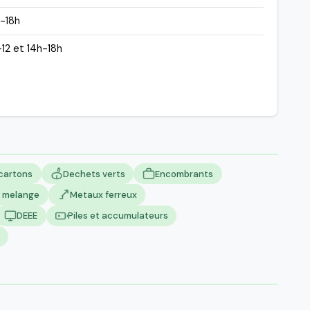
-18h
12 et 14h-18h
 cartons
Dechets verts
Encombrants
n melange
Metaux ferreux
DEEE
Piles et accumulateurs