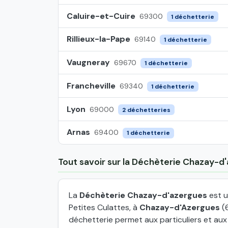
Caluire-et-Cuire
69300
1 déchetterie
Rillieux-la-Pape
69140
1 déchetterie
Vaugneray
69670
1 déchetterie
Francheville
69340
1 déchetterie
Lyon
69000
2 déchetteries
Arnas
69400
1 déchetterie
Tout savoir sur la Déchèterie Chazay-d
La
Déchèterie Chazay-d'azergues
est u
Petites Culattes, à
Chazay-d'Azergues
(6
déchetterie permet aux particuliers et au