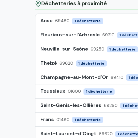
Déchetteries à proximité
Anse
69480
1 déchetterie
Fleurieux-sur-l'Arbresle
69210
1 déchett
Neuville-sur-Saône
69250
1 déchetterie
Theizé
69620
1 déchetterie
Champagne-au-Mont-d'Or
69410
1 dé
Toussieux
01600
1 déchetterie
Saint-Genis-les-Ollières
69290
1 déche
Frans
01480
1 déchetterie
Saint-Laurent-d'Oingt
69620
1 déchette