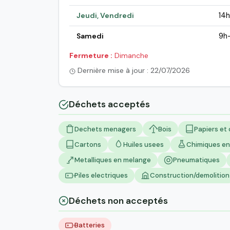
Jeudi, Vendredi
14h
Samedi
9h-
Fermeture :
Dimanche
Dernière mise à jour : 22/07/2026
Déchets acceptés
Dechets menagers
Bois
Papiers et
Cartons
Huiles usees
Chimiques e
Metalliques en melange
Pneumatiques
Piles electriques
Construction/demolition
Déchets non acceptés
Batteries