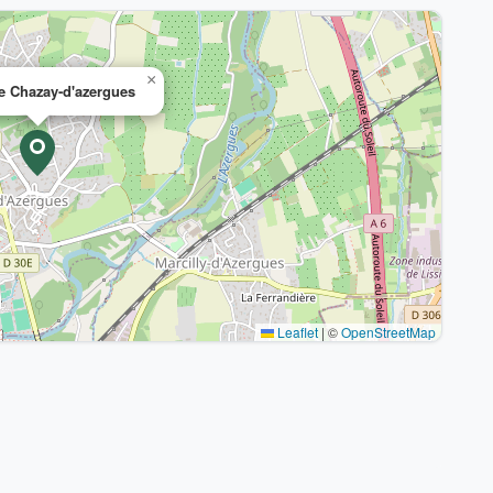
×
e Chazay-d'azergues
Leaflet
|
©
OpenStreetMap