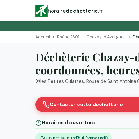
horaire
dechetterie
.fr
Accueil
Rhône (69)
Chazay-d'Azergues
Dé
Déchèterie Chazay-d
coordonnées, heures 
les Petites Culattes, Route de Saint Antoine
,
Contacter cette déchetterie
Horaires d'ouverture
Ouvert aujourd'hui (Vendredi)