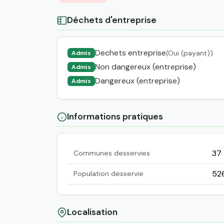
Déchets d'entreprise
Dechets entreprise
(Oui (payant))
Admis
Non dangereux (entreprise)
Admis
Dangereux (entreprise)
Admis
Informations pratiques
37
Communes desservies
52
Population desservie
Localisation