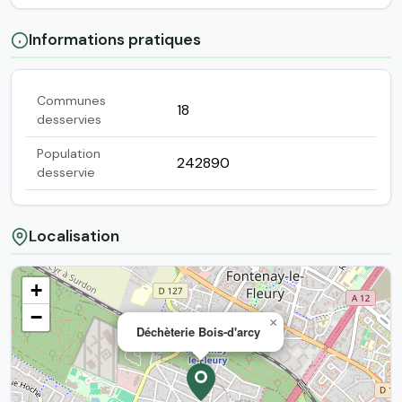
Informations pratiques
Communes
18
desservies
Population
242890
desservie
Localisation
+
−
×
Déchèterie Bois-d'arcy