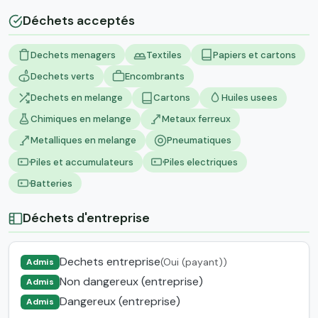
Déchets acceptés
Dechets menagers
Textiles
Papiers et cartons
Dechets verts
Encombrants
Dechets en melange
Cartons
Huiles usees
Chimiques en melange
Metaux ferreux
Metalliques en melange
Pneumatiques
Piles et accumulateurs
Piles electriques
Batteries
Déchets d'entreprise
Dechets entreprise
(Oui (payant))
Admis
Non dangereux (entreprise)
Admis
Dangereux (entreprise)
Admis