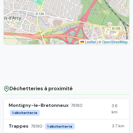
Leaflet
|
©
OpenStreetMap
Déchetteries à proximité
Montigny-le-Bretonneux
78180
3.6
km
1 déchetterie
Trappes
3.7 km
78190
1 déchetterie