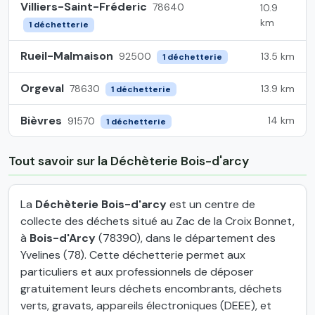
Villiers-Saint-Fréderic
78640
10.9
km
1 déchetterie
Rueil-Malmaison
13.5 km
92500
1 déchetterie
Orgeval
13.9 km
78630
1 déchetterie
Bièvres
14 km
91570
1 déchetterie
Tout savoir sur la Déchèterie Bois-d'arcy
La
Déchèterie Bois-d'arcy
est un centre de
collecte des déchets situé au Zac de la Croix Bonnet,
à
Bois-d'Arcy
(78390), dans le département des
Yvelines (78). Cette déchetterie permet aux
particuliers et aux professionnels de déposer
gratuitement leurs déchets encombrants, déchets
verts, gravats, appareils électroniques (DEEE), et