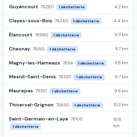
Guyancourt
4.2 km
78280
1 déchetterie
Clayes-sous-Bois
4.4 km
78340
1 déchetterie
Élancourt
6.3 km
78990
1 déchetterie
Chesnay
6.7 km
78150
1 déchetterie
Magny-les-Hameaux
6.8 km
78114
1 déchetterie
Mesnil-Saint-Denis
8.7 km
78320
1 déchetterie
Maurepas
9.6 km
78310
1 déchetterie
Thiverval-Grignon
10.3 km
78850
1 déchetterie
Saint-Germain-en-Laye
78100
10.8
km
1 déchetterie